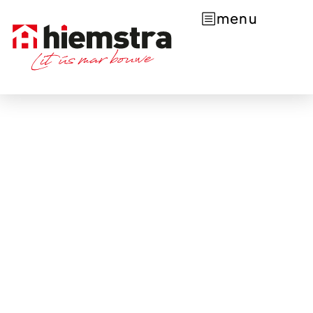
menu
Van kavel tot droomwoning met
Hiemstra Bouw
Uitbreiding Ljussens
In het dorp Ljussens wordt een nieuwe
woonuitbreiding gerealiseerd met diverse
bouwkavels. Een rustige, groene woonomgeving
met volop ruimte, ideaal voor gezinnen en
liefhebbers van dorps wonen.