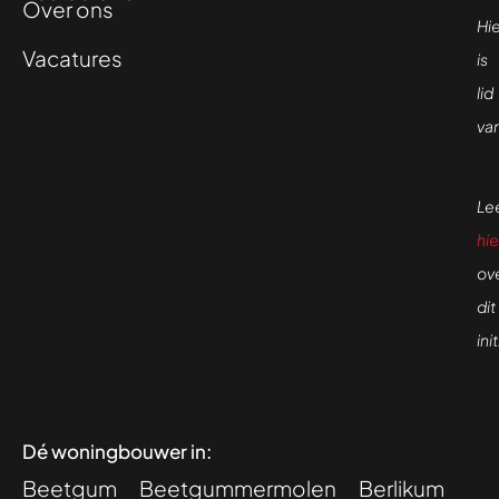
Over ons
Hi
Vacatures
is
lid
va
Le
hie
ov
dit
ini
Dé woningbouwer in:
Beetgum
Beetgummermolen
Berlikum