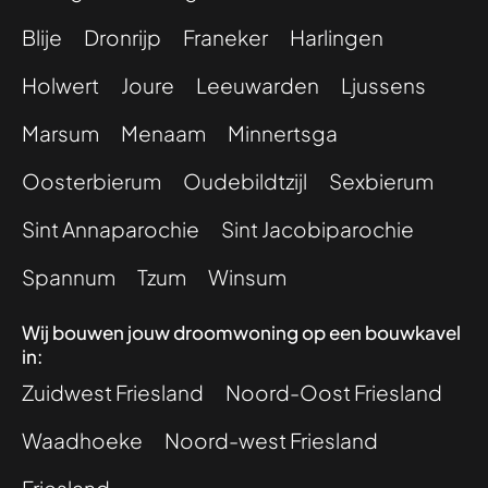
Blije
Dronrijp
Franeker
Harlingen
Holwert
Joure
Leeuwarden
Ljussens
Marsum
Menaam
Minnertsga
Oosterbierum
Oudebildtzijl
Sexbierum
Sint Annaparochie
Sint Jacobiparochie
Spannum
Tzum
Winsum
Wij bouwen jouw droomwoning op een bouwkavel
in:
Zuidwest Friesland
Noord-Oost Friesland
Waadhoeke
Noord-west Friesland