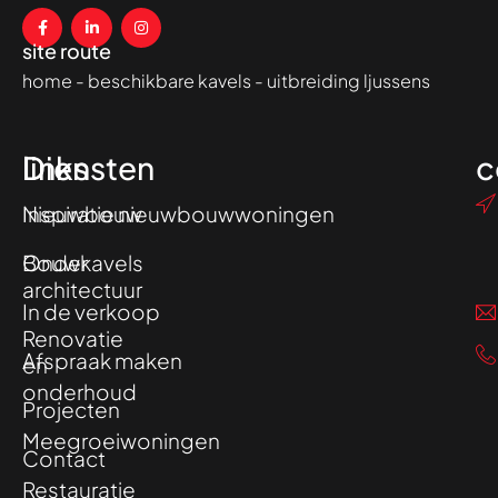
site route
home
-
beschikbare kavels
-
uitbreiding ljussens
Diensten
links
c
Nieuwbouw
Inspiratie nieuwbouwwoningen
Onder
Bouwkavels
architectuur
In de verkoop
Renovatie
Afspraak maken
en
onderhoud
Projecten
Meegroeiwoningen
Contact
Restauratie