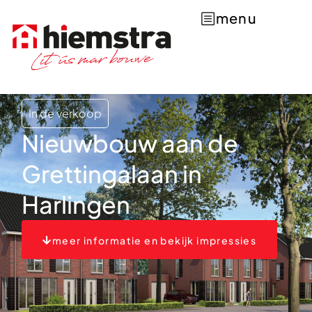
menu
In de verkoop
Nieuwbouw aan de
Grettingalaan in
Harlingen
meer informatie en bekijk impressies