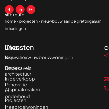
site route
home
-
projecten
-
nieuwbouw aan de grettingalaan
in harlingen
Diensten
links
c
Nieuwbouw
Inspiratie nieuwbouwwoningen
Onder
Bouwkavels
architectuur
In de verkoop
Renovatie
Afspraak maken
en
onderhoud
Projecten
Meegroeiwoningen