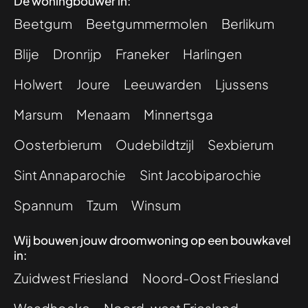
Dé woningbouwer in:
Beetgum
Beetgummermolen
Berlikum
Blije
Dronrijp
Franeker
Harlingen
Holwert
Joure
Leeuwarden
Ljussens
Marsum
Menaam
Minnertsga
Oosterbierum
Oudebildtzijl
Sexbierum
Sint Annaparochie
Sint Jacobiparochie
Spannum
Tzum
Winsum
Wij bouwen jouw droomwoning op een bouwkavel
in:
Zuidwest Friesland
Noord-Oost Friesland