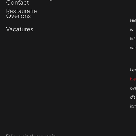
Contact
Restauratie
Over ons
Hi
Vacatures
is
lid
va
Le
hie
ov
dit
ini