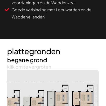
voorzieningen én de Waddenzee
Goede verbinding met Leeuwarden en de
Waddeneilanden
plattegronden
begane grond
klik om te vergroten