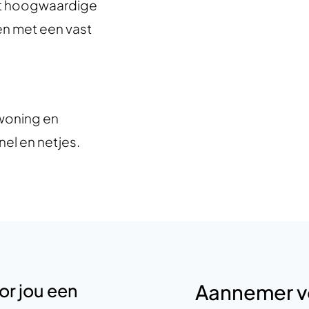
t hoogwaardige
en met een vast
woning en
el en netjes.
r jou een
Aannemer v