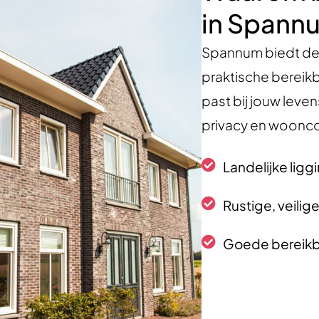
in Spann
Spannum biedt de 
praktische bereikb
past bij jouw leve
privacy en woonc
Landelijke ligg
Rustige, veil
Goede bereikba