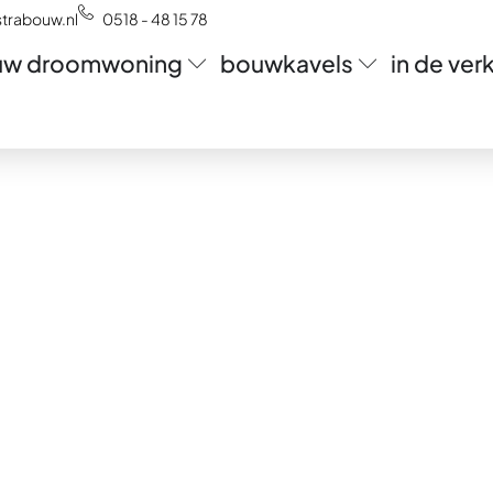
trabouw.nl
0518 - 48 15 78
uw droomwoning
bouwkavels
in de ve
 Spannum
r ruimte, landschap en
ek voor wie landelijk wil