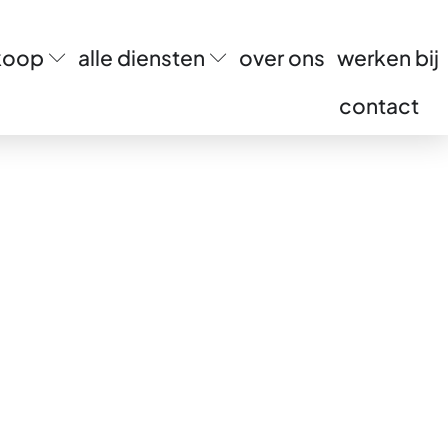
rkoop
alle diensten
over ons
werken bij
contact