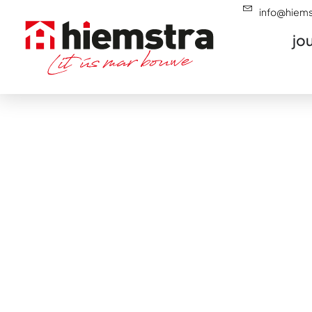
info@hiems
jo
Woningbouwer in
Spannum is een rustig Fries dorp waa
dorpsgevoel samenkomen. Een fijne pl