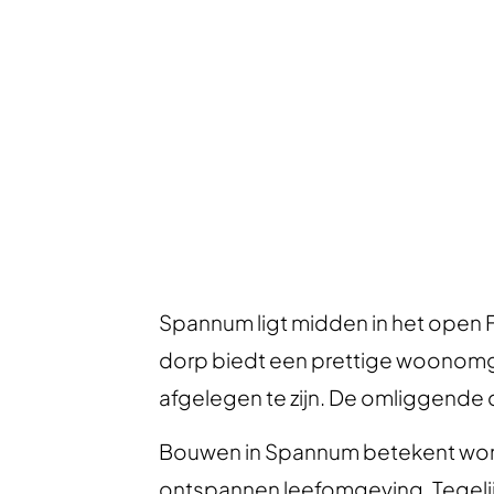
wonen met goede verbindingen richt
Spannum ligt midden in het open 
dorp biedt een prettige woonomge
afgelegen te zijn. De omliggende
Bouwen in Spannum betekent wonen 
ontspannen leefomgeving. Tegelijk