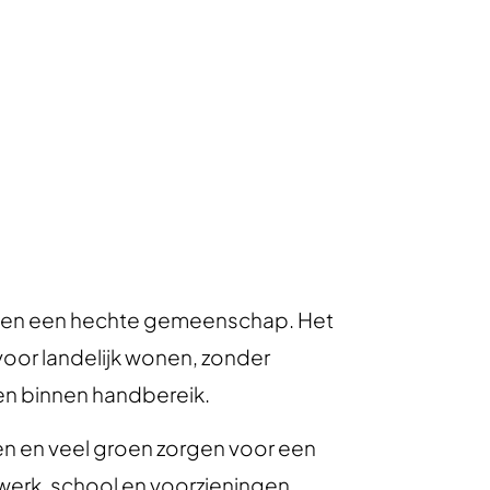
te en een hechte gemeenschap. Het
oor landelijk wonen, zonder
en binnen handbereik.
en en veel groen zorgen voor een
werk, school en voorzieningen