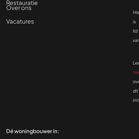
Restauratie
Over ons
Hi
Vacatures
is
lid
va
Le
hie
ov
dit
ini
Dé woningbouwer in: