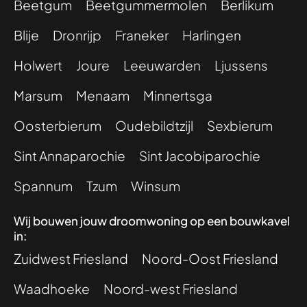
Beetgum
Beetgummermolen
Berlikum
Blije
Dronrijp
Franeker
Harlingen
Holwert
Joure
Leeuwarden
Ljussens
Marsum
Menaam
Minnertsga
Oosterbierum
Oudebildtzijl
Sexbierum
Sint Annaparochie
Sint Jacobiparochie
Spannum
Tzum
Winsum
Wij bouwen jouw droomwoning op een bouwkavel
in:
Zuidwest Friesland
Noord-Oost Friesland
Waadhoeke
Noord-west Friesland