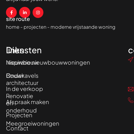
site route
home
-
projecten
-
moderne vrijstaande woning
Diensten
links
c
Nieuwbouw
Inspiratie nieuwbouwwoningen
Onder
Bouwkavels
architectuur
In de verkoop
Renovatie
Afspraak maken
en
onderhoud
Projecten
Meegroeiwoningen
Contact